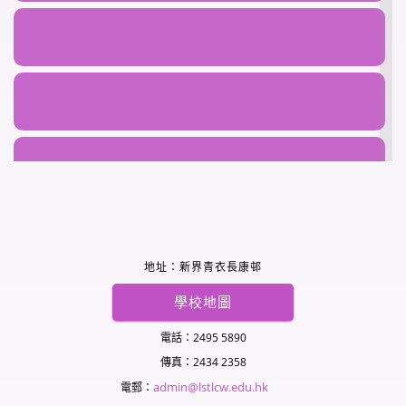
「25–26年度香港課外活動優秀學生表
科學學術周 Science Academic Week
揚獎」 Student with Outstanding
Performance in Extra-Curricular
2026.05.11
Activities Award...
2026.05.13
心繫家國─STEAM中華彩燈設計比賽暨
展覽 STEAM Chinese Lantern
「全港校際 STEAM 知識問答比賽
Design Competition and Ex...
2025-26」獲獎 Hong Kong Inter-
2026.05.09
School STEAM Knowledge
Competition 2025-26
梁中科技學術周 Technology
2026.05.12
Academic Week
2026.04.29
第36屆「荃葵青區傑出學生選舉
2026」獲獎 Winning in the
地址：新界青衣長康邨
Outstanding Student Awards of
「心繫家國」系列活動 九龍樂善堂聯
Tsuen Wan, Kwai Chung & Tsing Yi
校 「全民國家安全教育日暨新興運動
學校地圖
District...
體驗日」 National S...
2026.04.25
2026.04.29
電話：2495 5890
傳真：2434 2358
榮獲價值觀教育傑出學生獎 2026
「世界閱讀日」2026 World Book &
Winning the Outstanding Student
admin@lstlcw.edu.hk
Copyright Day
電郵：
Award in Values Education