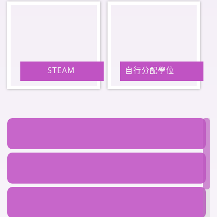
Talk
勇奪葵青區中學校際排球比賽初級組季
2026.05.27
軍 Inter-School Volleyball
Competition 2025-2026
世界教室領袖培訓計劃 四川交流團
2026.05.17
2025 - 2026 Worldwide Classroom
Leadership Training Pr...
學界校際游泳比賽2025 - 2026奪一金
2026.05.21
STEAM
自行分配學位
五亞 Inter-School Swimming
Competition
基本法及國家安全教育講座 National
2026.05.04
Security Education
2026.05.21
學界中學校際室內賽艇比賽2025 -
2026 Inter-School Indoor Rowing
Competition 2025-2026
小幼苗大行動 Buddy to Buddy
English Activities
2026.05.03
2026.05.12
前往洛陽參加全國中學生天文競賽
Chinese National Astronomy
四社戲劇比賽 Inter-House Drama
Olympiad (CNAO)
Competition
2026.05.17
2026.05.12