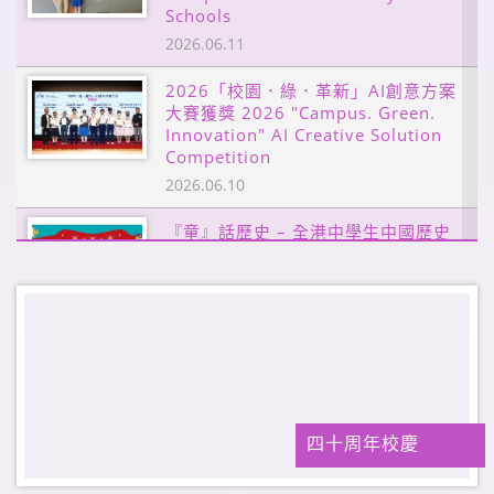
三好學生獎勵計劃 (2025 - 2026)
Schools
Second Term Triple “A”
2026.06.11
Outstanding Students’ Award...
2026.06.12
2026「校園．綠．革新」AI創意方案
大賽獲獎 2026 "Campus. Green.
1E王雪萌同學擔任 「全港幼稚園來說
Innovation" AI Creative Solution
普通話比賽」表演嘉賓 Guest
Competition
Performer for 30th Territ...
2026.06.10
2026.06.10
『童』話歷史 – 全港中學生中國歷史
畢業典禮 Graduation Ceremony
文化活動 History through
2026.05.30
Children's Tales: Territory-wide
Secondary School Chinese History
and ...
Vibrant Language, Vibrant
2026.06.10
Campus: Redefining English
Learning Beyond the Classroom
榮獲 MICROSOFT AI
2026.05.28
Learnathon「Champion School」
四十周年校慶
教大校園導賞及STEAM講座 EdUHK
2026.06.10
Campus Visit Featuring a STEAM