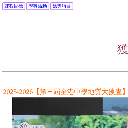
課程目標
學科活動
獲獎項目
2025-2026【第三屆全港中學地質大搜