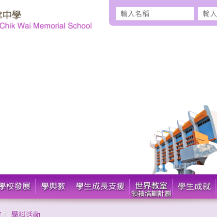
輸
輸
入
入
名
密
稱
碼
育
學科活動