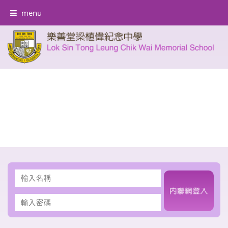
menu
輸
入
名
輸
稱
入
密