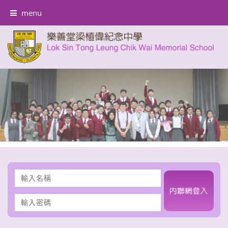
menu
輸
入
名
輸
稱
入
密