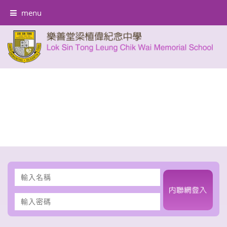
menu
輸
入
名
輸
稱
入
密