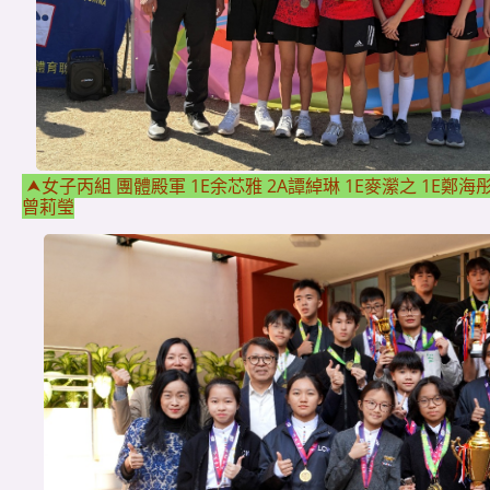
⮝女子丙組 團體殿軍 1E余芯雅 2A譚綽琳 1E麥瀠之 1E鄭海彤 
曾莉瑩