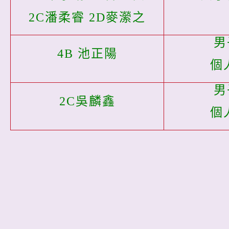
2C潘柔睿 2D麥瀠之
男
4B 池正陽
個
男
2C吳麟鑫
個