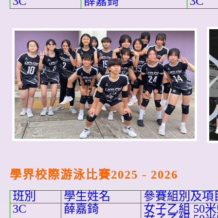
3C
薛嘉錡
3C
學界校際游泳比賽2025 - 2026
班別
學生姓名
參賽組別及項
3C
薛嘉錡
女子乙組 50