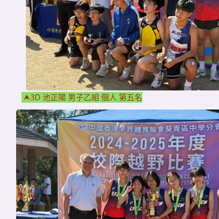
⮝3
D 池正陽 男子乙組 個人 第五名