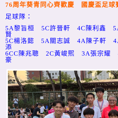
76周年葵青同心齊歡慶 國慶盃足球賽
足球隊：
5A黎旨桓 5C許晉軒 4C陳利鑫 5
賢
5C楊洛懿 5A關志誠 4A陳子軒 
添
6CC陳兆聰 2C黃峻熙 3A張宗耀 
豪