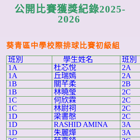
公開比賽獲獎紀錄2025-
2026
葵青區中學校際排球比賽初級組
班別
學生姓名
班
1A
杜芯悅
2A
1A
丘瑞嫣
2A
1B
關芊柔
2B
1B
林曉瑩
2C
1C
何欣霖
2C
1C
林尉祠
2C
1D
梁書慇
2C
1D
RASHID AMINA
3A
1D
朱麗燁
3A