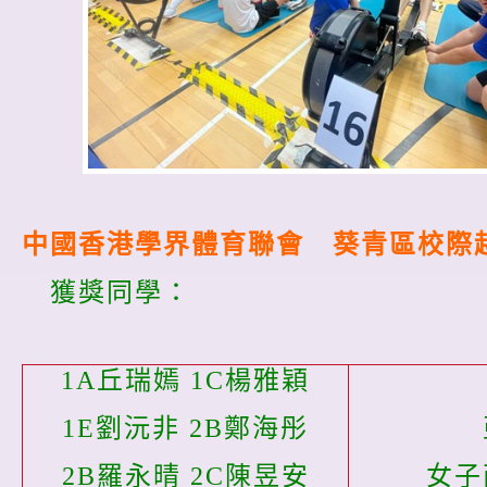
中國香港學界體育聯會 葵青區校際越野比
獲獎同學：
1A丘瑞嫣 1C楊雅穎
1E劉沅非 2B鄭海彤
2B羅永晴 2C陳昱安
女子