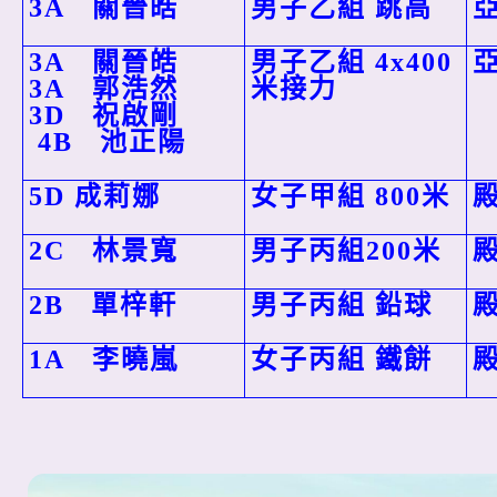
3A
關晉皓
男子乙組
跳高
3A
關晉皓
男子乙組 4x400
3A
郭浩然
米接力
3D
祝啟剛
4B
池正陽
5D
成莉娜
女子甲組 800
米
2C
林景寬
男子丙組200
米
2B
單梓軒
男子丙組
鉛球
1A
李曉嵐
女子丙組
鐵餅