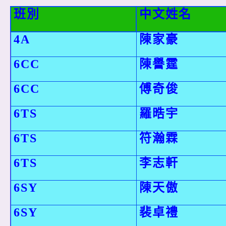
班別
中文姓名
4A
陳家豪
6CC
陳譽霆
6CC
傅奇俊
6TS
羅晧宇
6TS
符瀚霖
6TS
李志軒
6SY
陳天傲
6SY
裴卓禮