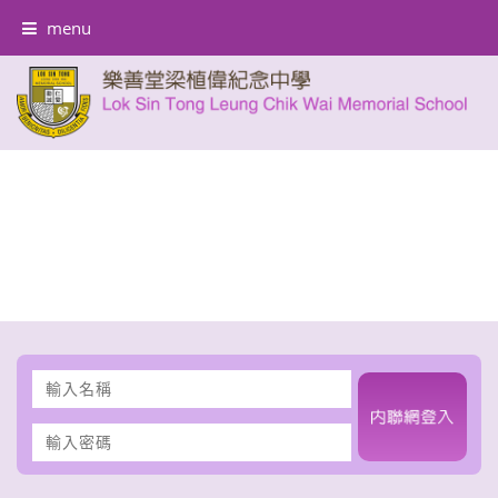
menu
輸
入
名
輸
稱
入
密