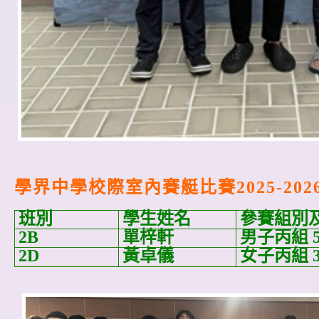
學界中學校際室內賽艇比賽2025-202
班別
學生姓名
參賽組別
2B
單梓軒
男子丙組
5
2D
黃卓儀
女子丙組
3