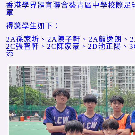
香港學界體育聯會葵青區中學校際足球
軍
得獎學生如下：
2A孫家圻、2A陳子軒、2A顧逸朗、
2C張智軒、2C陳家豪、2D池正陽、
添