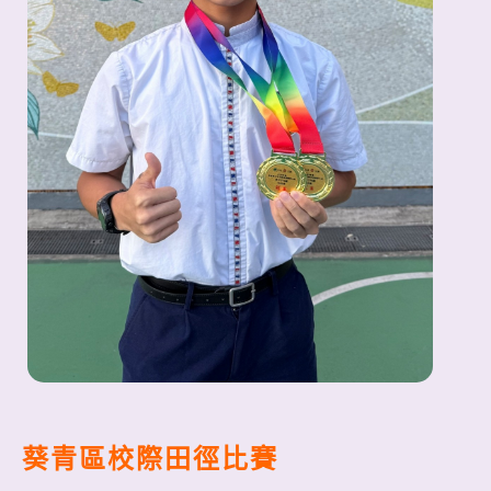
葵青區校際田徑比賽