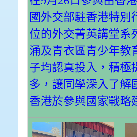
在
9
月
26
日參與由香
國外交部駐香港特別
位的外交菁英講堂系
涌及青衣區青少年教
子均認真投入，積極
多，讓同學深入了解
香港於參與國家戰略