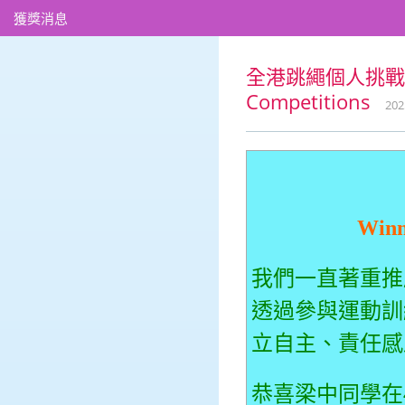
獲獎消息
全港跳繩個人挑戰賽2025
Competitions
202
Winn
我們一直著重推
透過參與運動訓
立自主、責任感
恭喜梁中同學在4