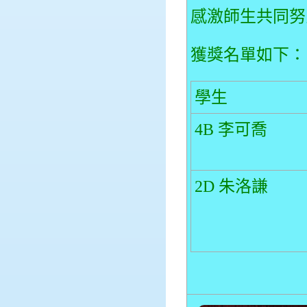
感激師生共同努
獲獎名單如下：
學生
4B 李可喬
2D 朱洛謙