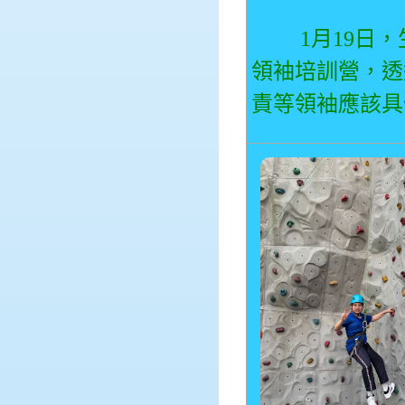
1月19日，
領袖培訓營，透
責等領袖應該具