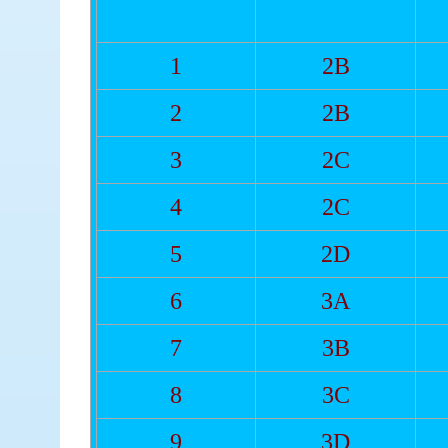
1
2B
2
2B
3
2C
4
2C
5
2D
6
3A
7
3B
8
3C
9
3D