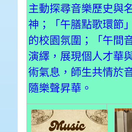
主動探尋音樂歷史與
神；「午膳點歌環節
的校園氛圍；「午間
演繹，展現個人才華
術氣息，師生共情於
隨樂聲昇華。