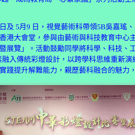
日及 5月9 日，視覺藝術科帶領5B吳嘉瑤、
香港大會堂，參與由藝術與科技教育中心主辦
暨展覽」。活動鼓勵同學將科學、科技、
元素融入傳統彩燈設計，以跨學科思維重新演
實踐提升解難能力，親歷藝科融合的魅力