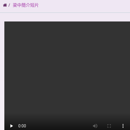
碼
梁中簡介短片