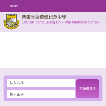
menu
輸
入
名
輸
稱
入
密