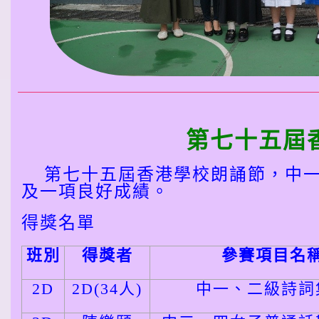
第七十五屆
第七十五屆香港學校朗誦節，中一
及一項良好成績。
得獎名單
班別
得獎者
參賽項目名
2D
2D(34
人
)
中一、二級詩詞