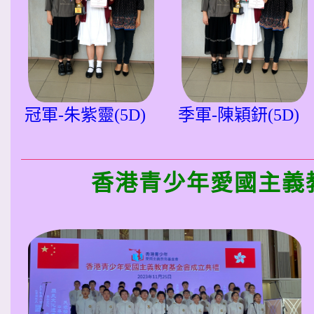
冠軍-朱紫靈(5D)
季軍-陳穎鈃(5D)
香港青少年愛國主義