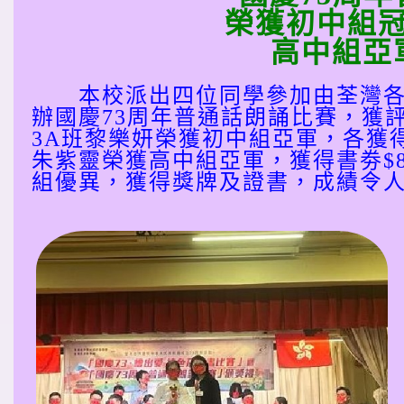
榮獲初中組
高中組亞
本校派出四位同學參加由荃灣各
辦國慶73周年普通話朗誦比賽，獲
3A班黎樂妍榮獲初中組亞軍，各獲得書
朱紫靈榮獲高中組亞軍，獲得書劵$8
組優異，獲得獎牌及證書，成績令