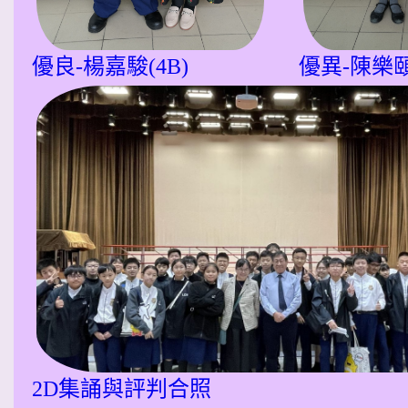
優良-楊嘉駿(4B)
優異-陳樂頤
2D集誦與評判合照