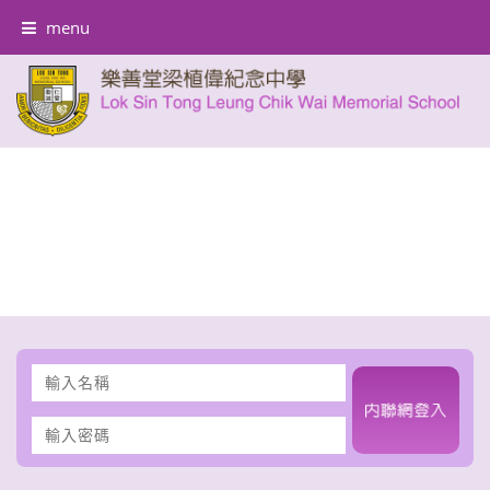
menu
輸
入
名
輸
稱
入
密