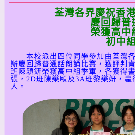
荃灣各界慶祝香港
慶回歸普
榮獲高中
初中
本校派出四位同學參加由荃灣各
辦慶回歸普通話朗誦比賽，獲評判肯
班陳穎鈃榮獲高中組季軍，各獲得書劵
張，2D班陳樂頤及3A班黎樂妍，
人。