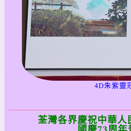
4D朱紫靈
荃灣各界慶祝中華人
國慶73周