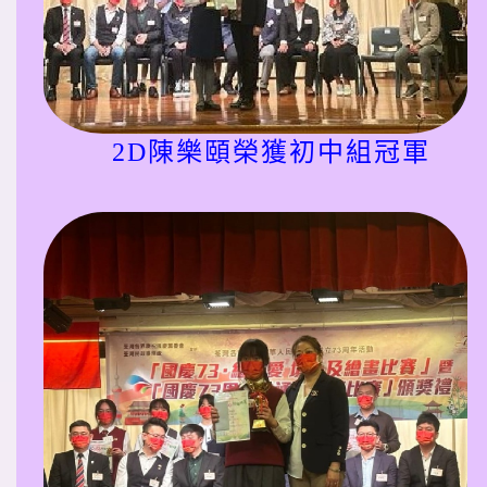
2D陳樂頤榮獲初中組冠軍