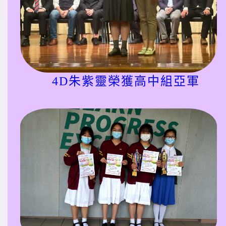
4D朱紫靈榮獲高中組亞軍