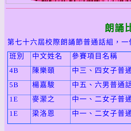
朗誦
第七十六屆校際朗誦節普通話組，一
班別
中文姓名
參賽項目名稱
4B
陳樂頤
中三、四女子普
5B
楊嘉駿
中五、六男普通
1E
麥瀠之
中一、二女子普
1E
梁洛恩
中一、二女子普