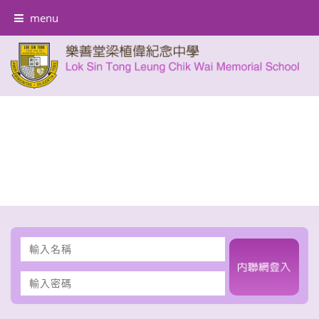
menu
輸
入
名
輸
稱
入
密