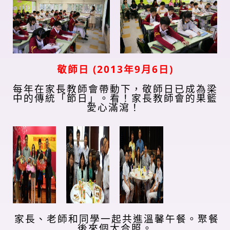
(2013
9
6
)
敬師日
年
月
日
每年在家長教師會帶動下，
敬師日已成為梁
中的傳統「節日」
。
看！家長教師會的果籃
愛心滿瀉！
家長、老師和同學一起共進溫馨午餐。
聚餐
後來個大合照。