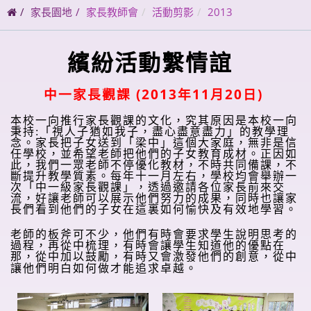
碼
家長園地
家長教師會
活動剪影
2013
繽紛活動繫情誼
(2013
11
20
)
中一家長觀課
年
月
日
本校一向推行家長觀課的文化，究其原因是本校一向
秉持:「視人子猶如我子，盡心盡意盡力」的教學理
念。
家長把子女送到「梁中」這個大家庭，無非是信
任學校，並希望老師把他們的子女教育成材。正因如
此，我們一眾老師不停優化教材，不時共同備課，不
斷提升教學質素。
每年十一月左右，學校均會舉辦一
次「中一級家長觀課」，透過邀請各位家長前來交
流，好讓老師可以展示他們努力的成果，同時也讓家
長們看到他們的子女在這裏如何愉快及有效地學習。
老師的板斧可不少，他們有時會要求學生說明思考的
過程，再從中梳理，有時會讓學生知道他的優點在
那，從中加以鼓勵，有時又會激發他們的創意，從中
讓他們明白如何做才能追求卓越。