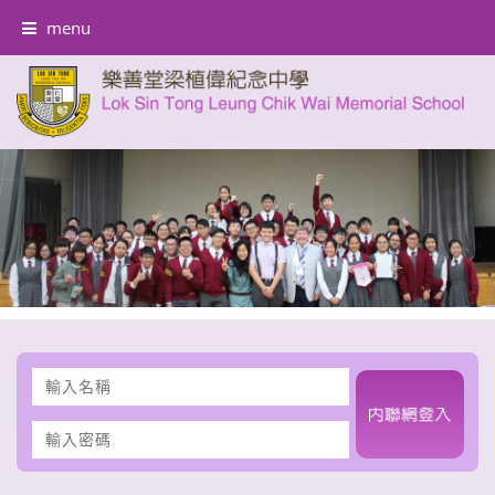
menu
輸
入
名
輸
稱
入
密